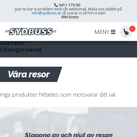
0411-170 90
Just nu har vi problem med vår webbmail. Maila oss istället på
info@sydbuss.se
så svarar vi så fort vi kan!
Mitt konto
0
MENY
Hem
Alla resor
Okategoriserad
Våra resor
Inga produkter hittades som motsvarar ditt val.
Slappna av och njut av resan