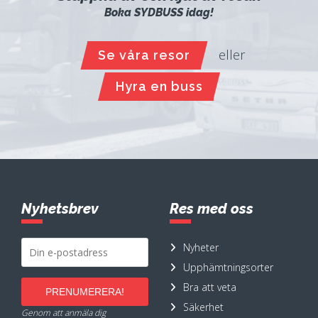
Boka SYDBUSS idag!
eller
Se våra resor
Hyra en buss
Nyhetsbrev
Res med oss
Nyheter
Upphämtningsorter
Bra att veta
Säkerhet
Genom att anmäla dig